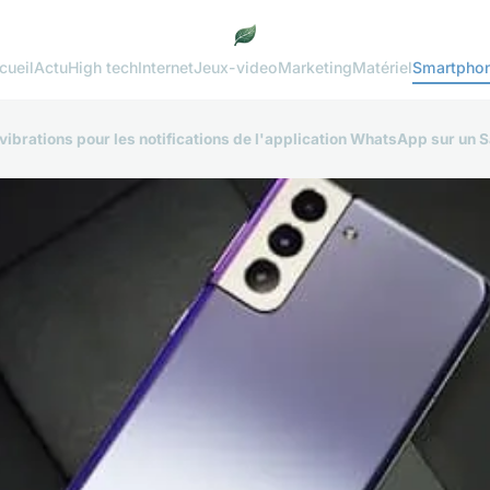
cueil
Actu
High tech
Internet
Jeux-video
Marketing
Matériel
Smartpho
ibrations pour les notifications de l'application WhatsApp sur un