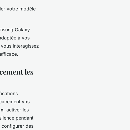
er votre modèle
Samsung Galaxy
adaptée à vos
 vous interagissez
efficace.
acement les
fications
ficacement vos
on
, activer les
 silence pendant
e configurer des