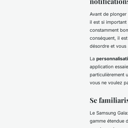
notification
Avant de plonger 
il est si importan
constamment bomba
conséquent, il est
désordre et vous a
La
personnalisat
application essai
particulièrement 
vous ne voulez pas
Se familiar
Le Samsung Galaxy
gamme étendue d’o