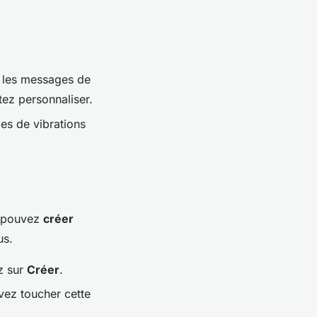
ue les messages de
tez personnaliser.
les de vibrations
s pouvez
créer
us.
z sur
Créer
.
vez toucher cette