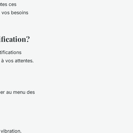
utes ces
à vos besoins
fication?
ifications
 à vos attentes.
der au menu des
vibration.