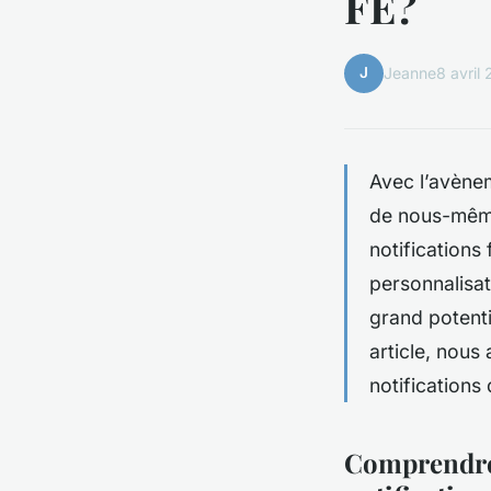
FE?
J
Jeanne
8 avril
Avec l’avène
de nous-même
notifications
personnalisati
grand potenti
article, nous
notification
Comprendre 