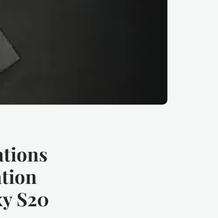
ations
ation
xy S20