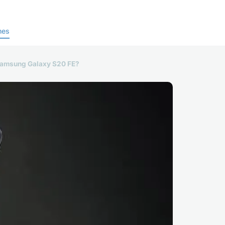
nes
 Samsung Galaxy S20 FE?