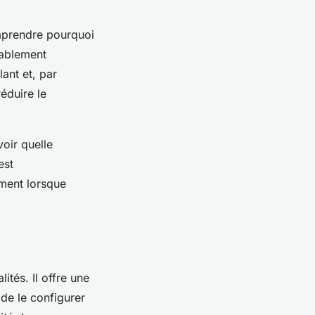
omprendre pourquoi
bablement
ant et, par
éduire le
oir quelle
est
ement lorsque
tés. Il offre une
de le configurer